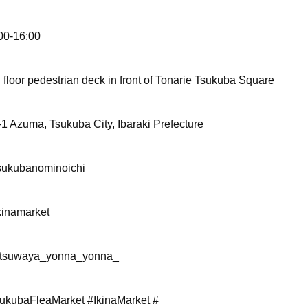
00-16:00
 floor pedestrian deck in front of Tonarie Tsukuba Square
-1 Azuma, Tsukuba City, Ibaraki Prefecture
ukubanominoichi
inamarket
tsuwaya_yonna_yonna_
ukubaFleaMarket #IkinaMarket #