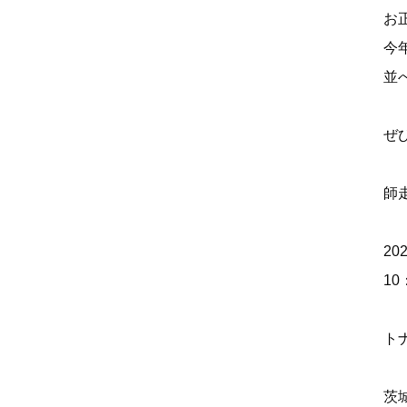
お
今
並
ぜ
師
20
10
ト
茨