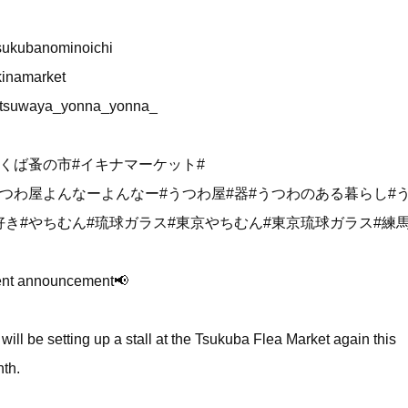
ukubanominoichi
inamarket
tsuwaya_yonna_yonna_
つくば蚤の市#イキナマーケット#
うつわ屋よんなーよんなー#うつわ屋#器#うつわのある暮らし#
好き#やちむん#琉球ガラス#東京やちむん#東京琉球ガラス#練
nt announcement📢
will be setting up a stall at the Tsukuba Flea Market again this
th.