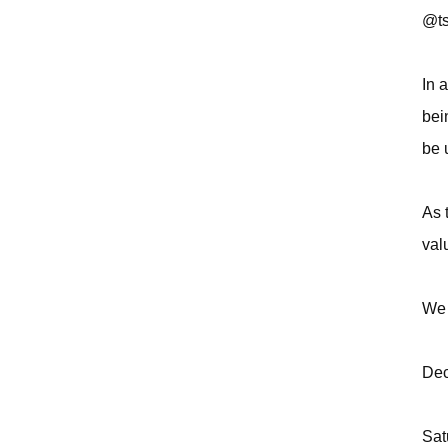
@ts
In 
bei
be 
As 
val
We 
Dec
Sat