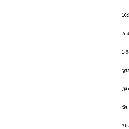
10:
2nd
1-6
@ts
@ik
@u
#Ts