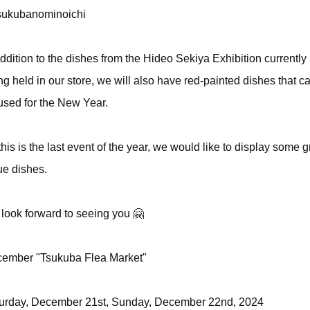
ukubanominoichi
addition to the dishes from the Hideo Sekiya Exhibition currently
ng held in our store, we will also have red-painted dishes that c
used for the New Year.
this is the last event of the year, we would like to display some g
ue dishes.
look forward to seeing you 🤗
ember "Tsukuba Flea Market"
urday, December 21st, Sunday, December 22nd, 2024