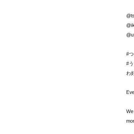
@ts
@ik
@u
#
#
わ
Eve
We 
mon