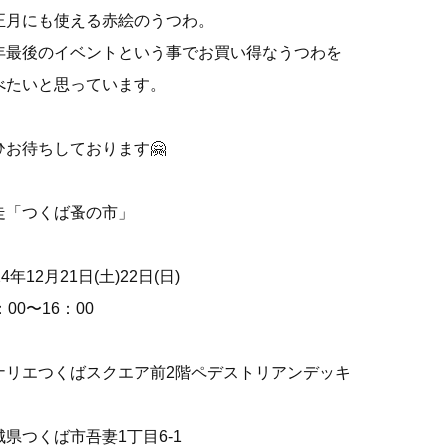
正月にも使える赤絵のうつわ。
年最後のイベントという事でお買い得なうつわを
べたいと思っています。
ひお待ちしております🤗
走「つくば蚤の市」
24年12月21日(土)22日(日)
：00〜16：00
ナリエつくばスクエア前2階ペデストリアンデッキ
城県つくば市吾妻1丁目6-1