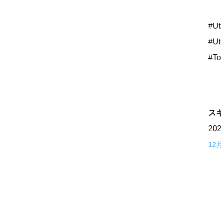
#Ut
#Ut
#To
ス
20
12