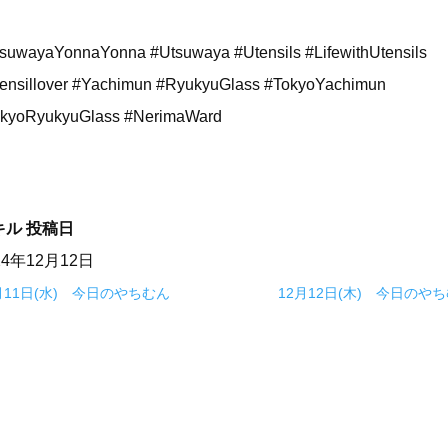
suwayaYonnaYonna #Utsuwaya #Utensils #LifewithUtensils
ensillover #Yachimun #RyukyuGlass #TokyoYachimun
kyoRyukyuGlass #NerimaWard
キル
投稿日
24年12月12日
月11日(水) 今日のやちむん
12月12日(木) 今日のや