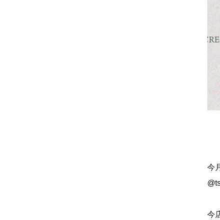
今
@ts
今