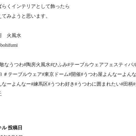
ばらくインテリアとして飾ったら
えてみようと思います。
房 火風水
bohifumi
素敵なうつわ#陶房火風水#ひふみ#テーブルウェアフェスティバ
023 ＃テーブルウェア#東京ドーム#開催#うつわ屋よんなーよんな
んなーよんなー#練馬区#うつわ好き#うつわに囲まれたい#田柄#
丘
キル
投稿日