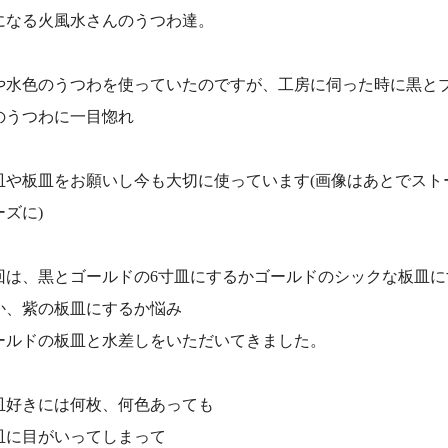
になる火風水さんのうつわ達。
や水色のうつわを使っていたのですが、工房に伺った時に黒と
のうつわに一目惚れ
皿や板皿をお願いし今も大切に使っています(画像はあとでスト
ーズに)
回は、黒とゴールドの6寸皿にするかゴールドのシックな板皿に
か、紫の板皿にするか悩み
ールドの板皿と水差しをいただいてきました。
皿好きには何枚、何色あっても
皿に目がいってしまって