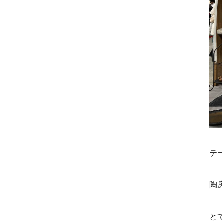
テ
陶
と