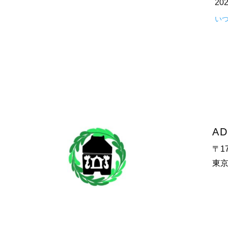
20
い
AD
〒17
東京