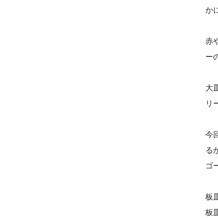
か
赤
ー
大
リ
今
る
ゴ
板
板