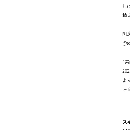
し
植
陶
@to
#
2
よ
ヶ
ス