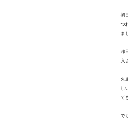
初
つ
ま
昨
入
火
し
て
で