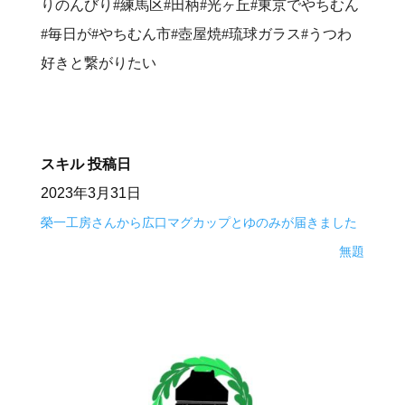
りのんびり#練馬区#田柄#光ヶ丘#東京でやちむん
#毎日が#やちむん市#壺屋焼#琉球ガラス#うつわ
好きと繋がりたい
スキル
投稿日
2023年3月31日
榮一工房さんから広口マグカップとゆのみが届きました
無題