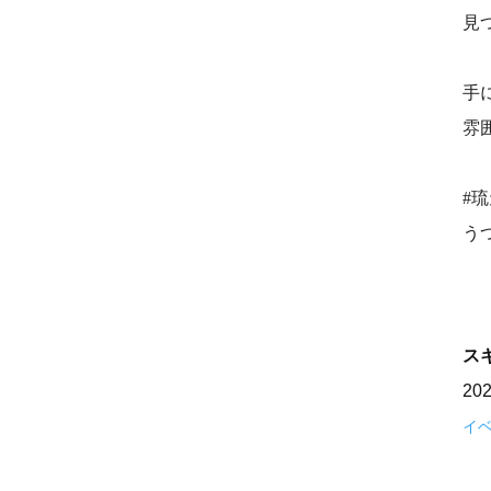
見
手
雰
#
う
ス
20
イベ