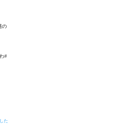
縄の
わ#
した