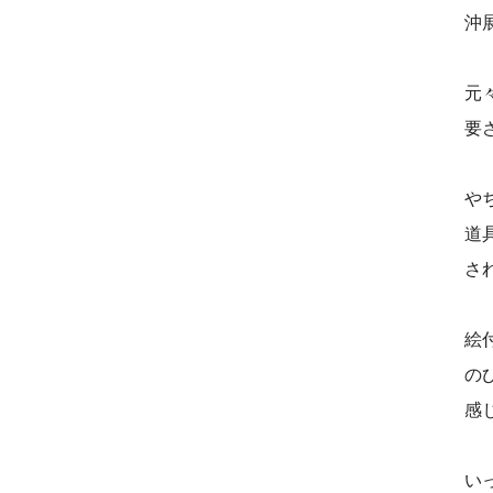
沖
元
要
や
道
さ
絵
の
感
い