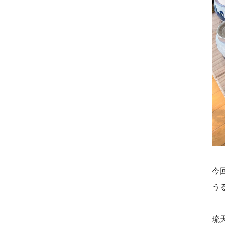
今
う
琉