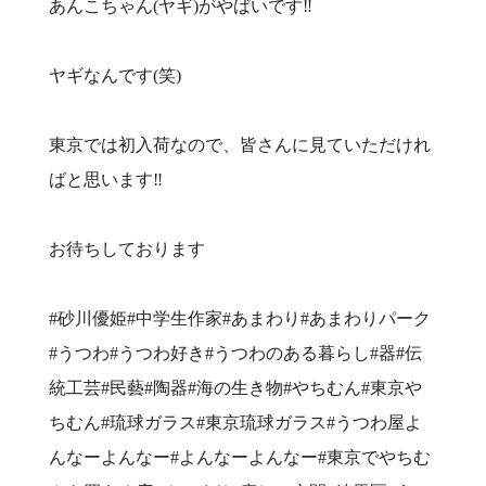
あんこちゃん(ヤギ)がやばいです‼️
ヤギなんです(笑)
東京では初入荷なので、皆さんに見ていただけれ
ばと思います‼️
お待ちしております
#砂川優姫#中学生作家#あまわり#あまわりパーク
#うつわ#うつわ好き#うつわのある暮らし#器#伝
統工芸#民藝#陶器#海の生き物#やちむん#東京や
ちむん#琉球ガラス#東京琉球ガラス#うつわ屋よ
んなーよんなー#よんなーよんなー#東京でやちむ