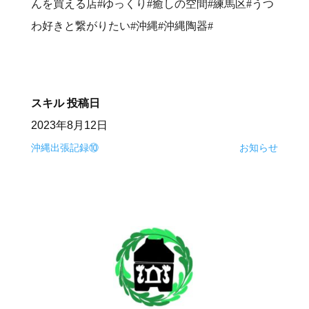
んを買える店#ゆっくり#癒しの空間#練馬区#うつ
わ好きと繋がりたい#沖縄#沖縄陶器#
スキル
投稿日
2023年8月12日
沖縄出張記録⑩
お知らせ