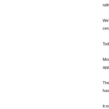
rat
We'
cer
Tod
Min
app
The
has
It 