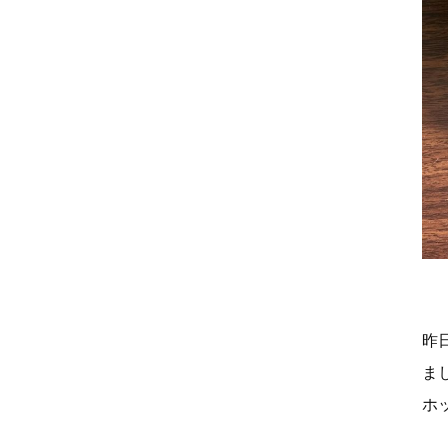
昨
ま
ホ