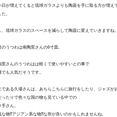
い日が増えてくると琉球ガラスよりも陶器を手に取る方が増え
した。
し、琉球ガラスのスペースを減らして陶器に変えていきますね
日のうつわは南陶窯さんの6寸皿。
陶窯さんのうつわはは軽くて使いやすいとの事で
縄でも人気だそうです。
主である久場さんは、あちらこちらに旅行をしたり、ジャズが
だったりで色々な国の物も見ている中での
り手さん。
風な物⁈アジアン系な物⁈な所が良いのかもしれませんね。