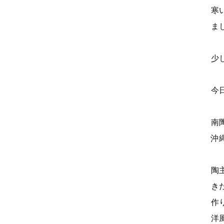
寒
ま
少
今
南
沖
陶
き
作
洋