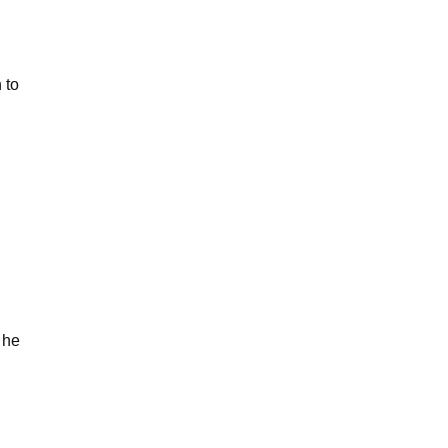
 to
 he