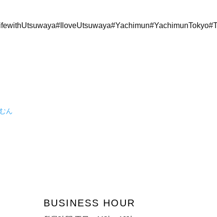
fewithUtsuwaya#IloveUtsuwaya#Yachimun#YachimunTokyo#
ちむん
BUSINESS HOUR