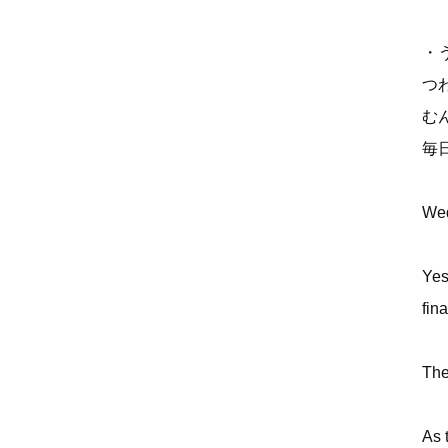
・
つ
む
毎
Wed
Yes
fin
The
As 