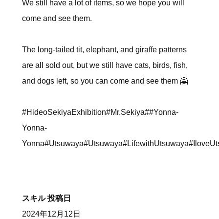
We still have a lot of items, so we hope you will
come and see them.
The long-tailed tit, elephant, and giraffe patterns
are all sold out, but we still have cats, birds, fish,
and dogs left, so you can come and see them 🤗
#HideoSekiyaExhibition#Mr.Sekiya##Yonna-
Yonna-
Yonna#Utsuwaya#Utsuwaya#LifewithUtsuwaya#Ilove
スキル
投稿日
2024年12月12日