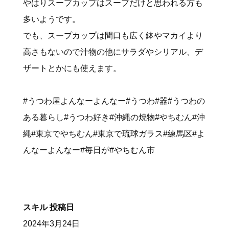
やはりスープカップはスープだけと思われる方も
多いようです。
でも、スープカップは間口も広く鉢やマカイより
高さもないので汁物の他にサラダやシリアル、デ
ザートとかにも使えます。
#うつわ屋よんなーよんなー#うつわ#器#うつわの
ある暮らし#うつわ好き#沖縄の焼物#やちむん#沖
縄#東京でやちむん#東京で琉球ガラス#練馬区#よ
んなーよんなー#毎日が#やちむん市
スキル
投稿日
2024年3月24日