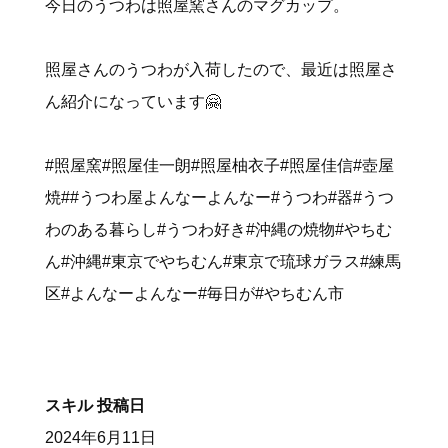
今日のうつわは照屋窯さんのマグカップ。
照屋さんのうつわが入荷したので、最近は照屋さ
ん紹介になっています🤗
#照屋窯#照屋佳一朗#照屋柚衣子#照屋佳信#壺屋
焼##うつわ屋よんなーよんなー#うつわ#器#うつ
わのある暮らし#うつわ好き#沖縄の焼物#やちむ
ん#沖縄#東京でやちむん#東京で琉球ガラス#練馬
区#よんなーよんなー#毎日が#やちむん市
スキル
投稿日
2024年6月11日