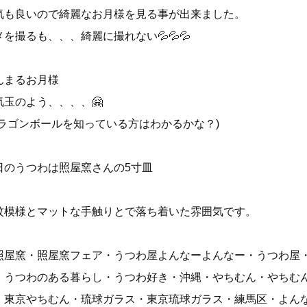
気も良いので綺麗なお月様を見る事が出来ました。
メを撮るも、、、綺麗に撮れない💦💦💦
んまるお月様
気玉のよう、、、、🤗
ドラゴンボールを知っている方はわかるかな？)
日のうつわは照屋窯さんの5寸皿
紋模様とマットな手触りとで落ち着いた雰囲気です。
照屋窯・照屋窯フェア・うつわ屋よんなーよんなー・うつわ屋
・うつわのある暮らし・うつわ好き・沖縄・やちむん・やちむ
・東京やちむん・琉球ガラス・東京琉球ガラス・練馬区・よん