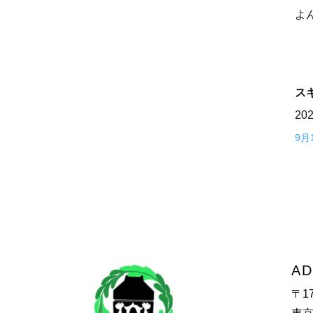
よ
ス
20
9月
AD
〒17