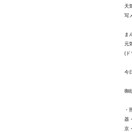
天
写
ま
元
(
今
御
・
器
京